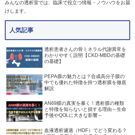
みんなの透析室では、臨床で役立つ情報・ノウハウをお届
けします。
人気記事
透析患者さんの骨ミネラル代謝異常を
わかりやすく説明【CKD-MBDの基礎
の基礎】
PEPA膜の魅力とは？合成高分子膜の
中でも優れた特徴を持つ透析膜を徹底
解説
AN69膜の真実を暴く！透析膜の種類
と特徴を知らないと損する理由～生命
予後やQOLに大きな影響～
血液透析濾過（HDF）でどう変わる？