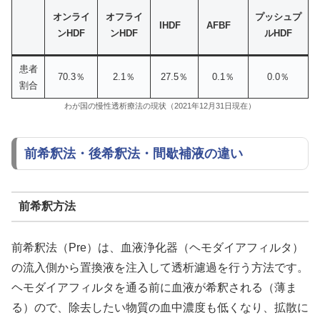
オンライ
オフライ
プッシュプ
IHDF
AFBF
ンHDF
ンHDF
ルHDF
患者
70.3％
2.1％
27.5％
0.1％
0.0％
割合
わが国の慢性透析療法の現状（2021年12月31日現在）
前希釈法・後希釈法・間歇補液の違い
前希釈方法
前希釈法（Pre）は、血液浄化器（ヘモダイアフィルタ）
の流入側から置換液を注入して透析濾過を行う方法です。
ヘモダイアフィルタを通る前に血液が希釈される（薄ま
る）ので、除去したい物質の血中濃度も低くなり、拡散に