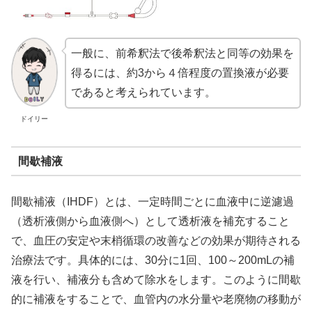
一般に、前希釈法で後希釈法と同等の効果を
得るには、約3から４倍程度の置換液が必要
であると考えられています。
ドイリー
間歇補液
間歇補液（IHDF）とは、一定時間ごとに血液中に逆濾過
（透析液側から血液側へ）として透析液を補充すること
で、血圧の安定や末梢循環の改善などの効果が期待される
治療法です。具体的には、30分に1回、100～200mLの補
液を行い、補液分も含めて除水をします。このように間歇
的に補液をすることで、血管内の水分量や老廃物の移動が