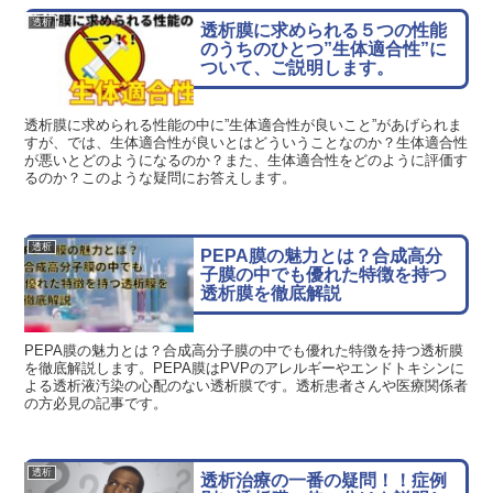
透析
透析膜に求められる５つの性能
のうちのひとつ”生体適合性”に
ついて、ご説明します。
透析膜に求められる性能の中に”生体適合性が良いこと”があげられま
すが、では、生体適合性が良いとはどういうことなのか？生体適合性
が悪いとどのようになるのか？また、生体適合性をどのように評価す
るのか？このような疑問にお答えします。
透析
PEPA膜の魅力とは？合成高分
子膜の中でも優れた特徴を持つ
透析膜を徹底解説
PEPA膜の魅力とは？合成高分子膜の中でも優れた特徴を持つ透析膜
を徹底解説します。PEPA膜はPVPのアレルギーやエンドトキシンに
よる透析液汚染の心配のない透析膜です。透析患者さんや医療関係者
の方必見の記事です。
透析
透析治療の一番の疑問！！症例