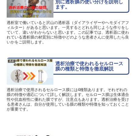
別に透析膜の使い分けを説明し
ます。
透析室で働いていると沢山の透析器（ダイアライザーやヘモダイアフ
ィルター）があると思います。一見するとどれも同じような作りをし
ていて、違いがわからないと思います。この記事では、透析器に使わ
れている透析膜の材質別に特徴やどのような患者さんに使用したら良
いかをご説明します。
透析
透析治療で使われるセルロース
膜の種類と特徴を徹底解説
透析治療で使用されるセルロース膜には4種類あります。それぞれの
膜の特徴や適応について詳しく解説します。セルロース膜は生体適合
性や抗血栓性に優れた膜ですが、注意点もあります。透析治療を受け
る患者さんは、自分が使用している膜の種類や特徴を知っておくこと
が重要です。