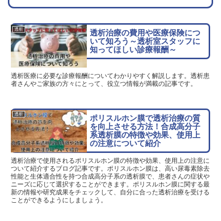
透析
透析治療の費用や医療保険につ
いて知ろう～透析室スタッフに
知ってほしい診療報酬～
透析医療に必要な診療報酬についてわかりやすく解説します。透析患
者さんやご家族の方々にとって、役立つ情報が満載の記事です。
透析
ポリスルホン膜で透析治療の質
を向上させる方法！合成高分子
系透析膜の特徴や効果、使用上
の注意について紹介
透析治療で使用されるポリスルホン膜の特徴や効果、使用上の注意に
ついて紹介するブログ記事です。ポリスルホン膜は、高い尿毒素除去
性能と生体適合性を持つ合成高分子系の透析膜で、患者さんの症状や
ニーズに応じて選択することができます。ポリスルホン膜に関する最
新の情報や研究成果をチェックして、自分に合った透析治療を受ける
ことができるようにしましょう。