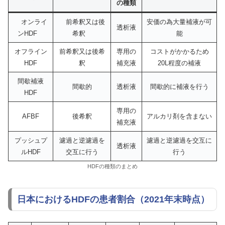
の種類
オンライ
前希釈又は後
安価の為大量補液が可
透析液
ンHDF
希釈
能
オフライン
前希釈又は後希
専用の
コストがかかるため
HDF
釈
補充液
20L程度の補液
間歇補液
間歇的
透析液
間歇的に補液を行う
HDF
専用の
AFBF
後希釈
アルカリ剤を含まない
補充液
プッシュプ
濾過と逆濾過を
濾過と逆濾過を交互に
透析液
ルHDF
交互に行う
行う
HDFの種類のまとめ
日本におけるHDFの患者割合（2021年末時点）