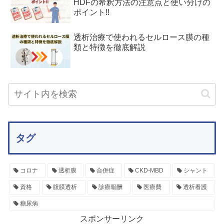
HDFの希釈方法の注意点と使い分けの
ポイント!!
透析治療で使われるセルロース膜の種
類と特徴を徹底解説
タグ
コロナ
透析膜
合併症
CKD-MBD
シャント
資格
腹膜透析
診療報酬
医療費
透析看護
糖尿病
スポンサーリンク