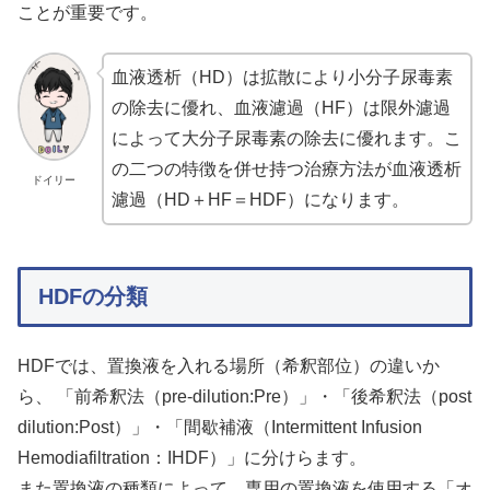
ことが重要です。
血液透析（HD）は拡散により小分子尿毒素
の除去に優れ、血液濾過（HF）は限外濾過
によって大分子尿毒素の除去に優れます。こ
の二つの特徴を併せ持つ治療方法が血液透析
ドイリー
濾過（HD＋HF＝HDF）になります。
HDFの分類
HDFでは、置換液を入れる場所（希釈部位）の違いか
ら、 「前希釈法（pre-dilution:Pre）」・「後希釈法（post
dilution:Post）」・「間歇補液（Intermittent Infusion
Hemodiafiltration：IHDF）」に分けらます。
また置換液の種類によって、専用の置換液を使用する「オ