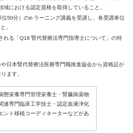
領域における認定資格を取得していること。
単位50分）のe-ラーニング講義を受講し、各受講単位
こと。
れる「Q18 腎代替療法専門指導士について」の特
会や日本腎代替療法医療専門職推進協会から資格証が
なります。
病態栄養専門管理栄養士・腎臓病薬物
関連専門臨床工学技士・認定血液浄化
エント移植コーディネーターなどがあ