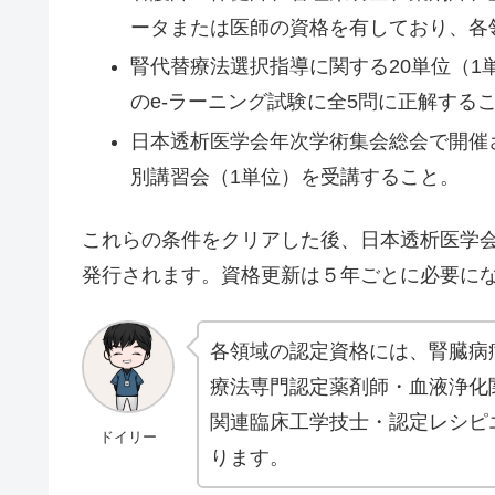
ータまたは医師の資格を有しており、各
腎代替療法選択指導に関する20単位（1
のe-ラーニング試験に全5問に正解する
日本透析医学会年次学術集会総会で開催さ
別講習会（1単位）を受講すること。
これらの条件をクリアした後、日本透析医学
発行されます。資格更新は５年ごとに必要に
各領域の認定資格には、腎臓病
療法専門認定薬剤師・血液浄化
関連臨床工学技士・認定レシピ
ドイリー
ります。