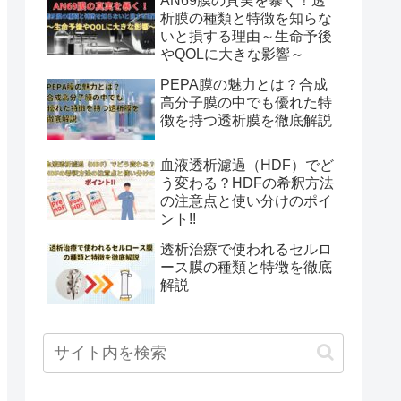
AN69膜の真実を暴く！透
析膜の種類と特徴を知らな
いと損する理由～生命予後
やQOLに大きな影響～
PEPA膜の魅力とは？合成
高分子膜の中でも優れた特
徴を持つ透析膜を徹底解説
血液透析濾過（HDF）でど
う変わる？HDFの希釈方法
の注意点と使い分けのポイ
ント!!
透析治療で使われるセルロ
ース膜の種類と特徴を徹底
解説