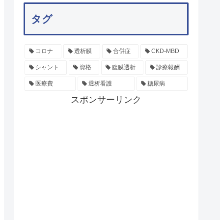
タグ
コロナ
透析膜
合併症
CKD-MBD
シャント
資格
腹膜透析
診療報酬
医療費
透析看護
糖尿病
スポンサーリンク