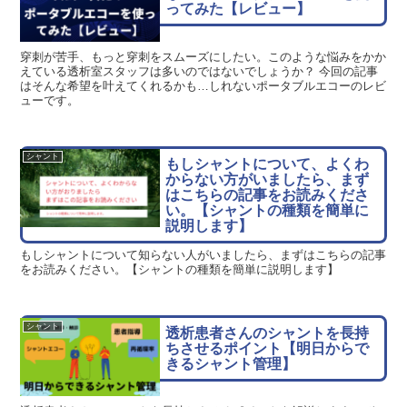
ってみた【レビュー】
穿刺が苦手、もっと穿刺をスムーズにしたい。このような悩みをかか
えている透析室スタッフは多いのではないでしょうか？ 今回の記事
はそんな希望を叶えてくれるかも…しれないポータブルエコーのレビ
ューです。
シャント
もしシャントについて、よくわ
からない方がいましたら、まず
はこちらの記事をお読みくださ
い。【シャントの種類を簡単に
説明します】
もしシャントについて知らない人がいましたら、まずはこちらの記事
をお読みください。【シャントの種類を簡単に説明します】
シャント
透析患者さんのシャントを長持
ちさせるポイント【明日からで
きるシャント管理】