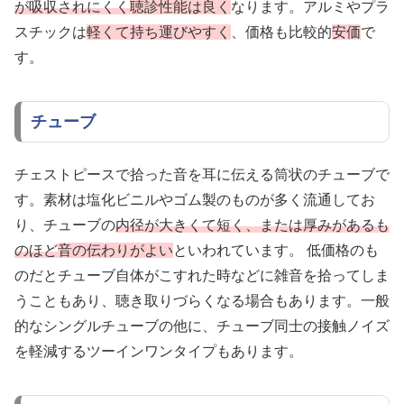
が吸収されにくく
聴診性能は良く
なります。アルミやプラ
スチックは
軽くて持ち運びやすく
、価格も比較的
安価
で
す。
チューブ
チェストピースで拾った音を耳に伝える筒状のチューブで
す。素材は塩化ビニルやゴム製のものが多く流通してお
り、チューブの
内径が大きくて短く、または厚みがあるも
のほど
音の伝わりがよい
といわれています。 低価格のも
のだとチューブ自体がこすれた時などに雑音を拾ってしま
うこともあり、聴き取りづらくなる場合もあります。一般
的なシングルチューブの他に、チューブ同士の接触ノイズ
を軽減するツーインワンタイプもあります。