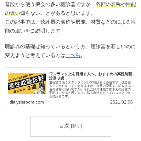
普段から使う機会の多い聴診器ですか、
各部の名称
や
性能
の違い
知らないことがあると思います。
この記事では、聴診器の名称や機能、材質などのによる性
能の違いをご説明します。
聴診器の基礎は知っているという方、聴診器を新しいのに
変えようと考えている方は
こちら
。
ワンランク上を目指す人へ、おすすめの高性能聴
診器３選
透析室で働くスタッフにおいて聴診器は必須です。聴診器
もピンからキリまでありますが、今回の記事でご紹介する
もの価格は高いですが、それだけ高性能で皆さんの診療の
手助けになると思います。私も自信をもっておススメでき
る聴診器です。
dialysisroom.com
2021.02.06
目次