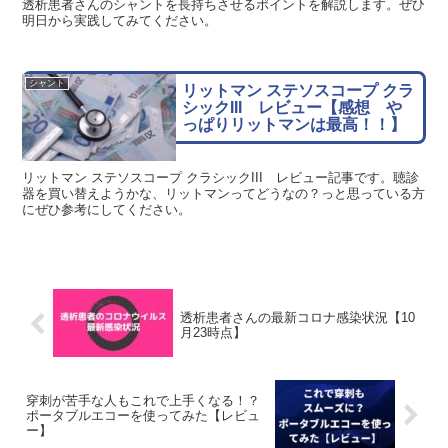
透析患者さんのシャントを長持ちさせるポイントを解説します。ぜひ
明日から実践してみてください。
シャント
リットマン ステソスコープ クラ
シックIII レビュー【感想 や
っぱりリットマンは最高！！】
リットマン ステソスコープ クラシックIII レビュー記事です。聴診
器を買い替えようかな、リットマンってどうなの？っと思っている方
にぜひ参考にしてください。
透析患者さんの最新コロナ感染状況【10
月23時点】
穿刺が苦手な人もこれで上手くなる！？
ポータブルエコーを使ってみた【レビュ
ー】