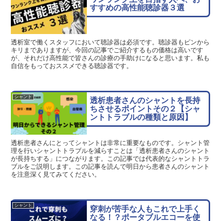
すすめの高性能聴診器３選
透析室で働くスタッフにおいて聴診器は必須です。聴診器もピンから
キリまでありますが、今回の記事でご紹介するもの価格は高いです
が、それだけ高性能で皆さんの診療の手助けになると思います。私も
自信をもっておススメできる聴診器です。
シャント
透析患者さんのシャントを長持
ちさせるポイントその２【シャ
ントトラブルの種類と原因】
透析患者さんにとってシャントは非常に重要なものです。シャント管
理を行いシャントトラブルを減らすことは「透析患者さんのシャント
が長持ちする」につながります。この記事では代表的なシャントトラ
ブルをご説明します。この記事を読んで明日から患者さんのシャント
を注意深く見てみてください。
シャント
穿刺が苦手な人もこれで上手く
なる！？ポータブルエコーを使