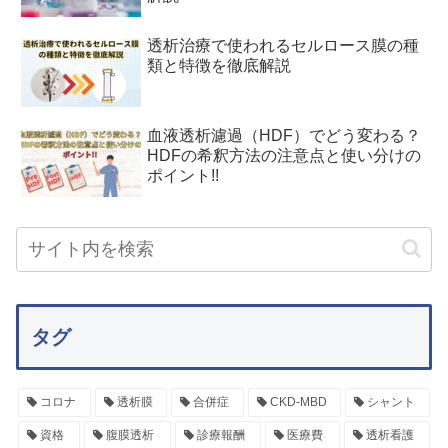
透析治療で使われるセルロース膜の種
類と特徴を徹底解説
血液透析濾過（HDF）でどう変わる？
HDFの希釈方法の注意点と使い分けの
ポイント!!
タグ
コロナ
透析膜
合併症
CKD-MBD
シャント
資格
腹膜透析
診療報酬
医療費
透析看護