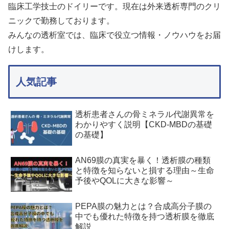
臨床工学技士のドイリーです。現在は外来透析専門のクリ
ニックで勤務しております。
みんなの透析室では、臨床で役立つ情報・ノウハウをお届
けします。
人気記事
透析患者さんの骨ミネラル代謝異常を
わかりやすく説明【CKD-MBDの基礎
の基礎】
AN69膜の真実を暴く！透析膜の種類
と特徴を知らないと損する理由～生命
予後やQOLに大きな影響～
PEPA膜の魅力とは？合成高分子膜の
中でも優れた特徴を持つ透析膜を徹底
解説