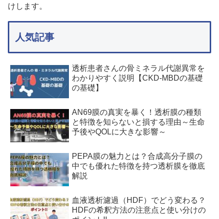
けします。
人気記事
透析患者さんの骨ミネラル代謝異常を
わかりやすく説明【CKD-MBDの基礎
の基礎】
AN69膜の真実を暴く！透析膜の種類
と特徴を知らないと損する理由～生命
予後やQOLに大きな影響～
PEPA膜の魅力とは？合成高分子膜の
中でも優れた特徴を持つ透析膜を徹底
解説
血液透析濾過（HDF）でどう変わる？
HDFの希釈方法の注意点と使い分けの