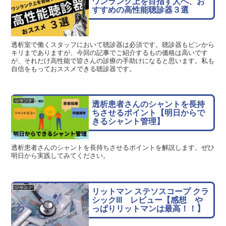
ワンランク上を目指す人へ、お
すすめの高性能聴診器３選
透析室で働くスタッフにおいて聴診器は必須です。聴診器もピンから
キリまでありますが、今回の記事でご紹介するもの価格は高いです
が、それだけ高性能で皆さんの診療の手助けになると思います。私も
自信をもっておススメできる聴診器です。
シャント
透析患者さんのシャントを長持
ちさせるポイント【明日からで
きるシャント管理】
透析患者さんのシャントを長持ちさせるポイントを解説します。ぜひ
明日から実践してみてください。
シャント
リットマン ステソスコープ クラ
シックIII レビュー【感想 や
っぱりリットマンは最高！！】