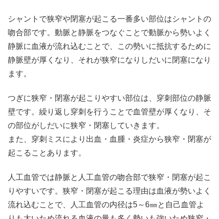
シャントで狭窄や閉塞が起こる一番多い部位はシャントの
吻合部です。動脈と静脈をつなぐことで動脈から勢いよく
静脈に血液が流れ込むことで、この勢いに抵抗するために
静脈壁が厚くなり、それが狭窄になりしだいに閉塞になり
ます。
つぎに狭窄・閉塞が起こりやすい部位は、穿刺部位の静脈
壁です。繰り返し穿刺を行うことで血管壁が厚くなり、そ
の部位がしだいに狭窄・閉塞していきます。
また、穿刺ミスにより出血・血腫・炎症から狭窄・閉塞が
起こることあります。
人工血管では静脈と人工血管の吻合部で狭窄・閉塞が起こ
りやすいです。狭窄・閉塞が起こる理由は血液が勢いよく
流れ込むことで、人工血管の内径は5～6㎜と自己血管よ
りも太いため流れる血液の量も多く勢いも強いため狭窄・