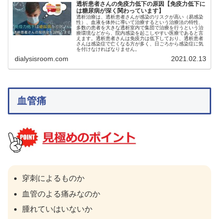
透析患者さんの免疫力低下の原因【免疫力低下に
は糖尿病が深く関わっています】
透析治療は、透析患者さんが感染のリスクが高い（易感染
性）、血液を体外に導いて治療するという治療法の特性、
多数の患者を大きな透析室内で集団で治療を行うという治
療環境などから、院内感染を起こしやすい医療であると言
えます。透析患者さんは免疫力は低下しており、透析患者
さんは感染症で亡くなる方が多く、日ごろから感染症に気
を付けなければなりません。
dialysisroom.com
2021.02.13
血管痛
穿刺によるものか
血管のよる痛みなのか
腫れていはいないか