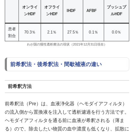
オンライ
オフライ
プッシュプ
IHDF
AFBF
ンHDF
ンHDF
ルHDF
患者
70.3％
2.1％
27.5％
0.1％
0.0％
割合
わが国の慢性透析療法の現状（2021年12月31日現在）
前希釈法・後希釈法・間歇補液の違い
前希釈方法
前希釈法（Pre）は、血液浄化器（ヘモダイアフィルタ）
の流入側から置換液を注入して透析濾過を行う方法です。
ヘモダイアフィルタを通る前に血液が希釈される（薄ま
る）ので、除去したい物質の血中濃度も低くなり、拡散に