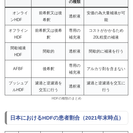
の種類
オンライ
前希釈又は後
安価の為大量補液が可
透析液
ンHDF
希釈
能
オフライン
前希釈又は後希
専用の
コストがかかるため
HDF
釈
補充液
20L程度の補液
間歇補液
間歇的
透析液
間歇的に補液を行う
HDF
専用の
AFBF
後希釈
アルカリ剤を含まない
補充液
プッシュプ
濾過と逆濾過を
濾過と逆濾過を交互に
透析液
ルHDF
交互に行う
行う
HDFの種類のまとめ
日本におけるHDFの患者割合（2021年末時点）