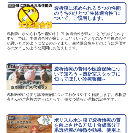
透析
透析膜に求められる５つの性能
のうちのひとつ”生体適合性”に
ついて、ご説明します。
透析膜に求められる性能の中に”生体適合性が良いこと”があげられま
すが、では、生体適合性が良いとはどういうことなのか？生体適合性
が悪いとどのようになるのか？また、生体適合性をどのように評価す
るのか？このような疑問にお答えします。
透析
透析治療の費用や医療保険につ
いて知ろう～透析室スタッフに
知ってほしい診療報酬～
透析医療に必要な診療報酬についてわかりやすく解説します。透析患
者さんやご家族の方々にとって、役立つ情報が満載の記事です。
透析
ポリスルホン膜で透析治療の質
を向上させる方法！合成高分子
系透析膜の特徴や効果、使用上