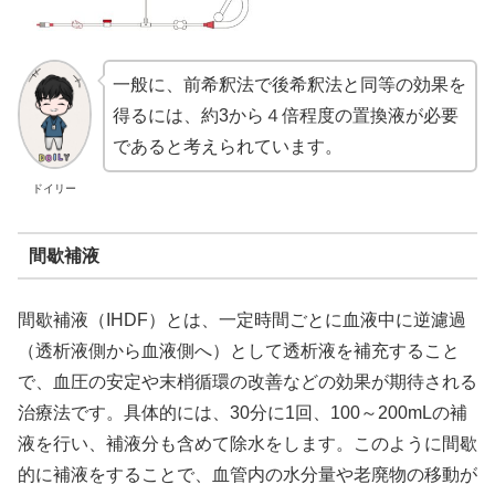
一般に、前希釈法で後希釈法と同等の効果を
得るには、約3から４倍程度の置換液が必要
であると考えられています。
ドイリー
間歇補液
間歇補液（IHDF）とは、一定時間ごとに血液中に逆濾過
（透析液側から血液側へ）として透析液を補充すること
で、血圧の安定や末梢循環の改善などの効果が期待される
治療法です。具体的には、30分に1回、100～200mLの補
液を行い、補液分も含めて除水をします。このように間歇
的に補液をすることで、血管内の水分量や老廃物の移動が