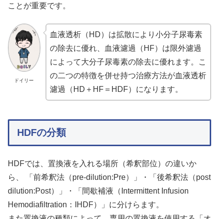
ことが重要です。
血液透析（HD）は拡散により小分子尿毒素
の除去に優れ、血液濾過（HF）は限外濾過
によって大分子尿毒素の除去に優れます。こ
の二つの特徴を併せ持つ治療方法が血液透析
ドイリー
濾過（HD＋HF＝HDF）になります。
HDFの分類
HDFでは、置換液を入れる場所（希釈部位）の違いか
ら、 「前希釈法（pre-dilution:Pre）」・「後希釈法（post
dilution:Post）」・「間歇補液（Intermittent Infusion
Hemodiafiltration：IHDF）」に分けらます。
また置換液の種類によって、専用の置換液を使用する「オ