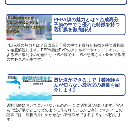
透析
PEPA膜の魅力とは？合成高分
子膜の中でも優れた特徴を持つ
透析膜を徹底解説
PEPA膜の魅力とは？合成高分子膜の中でも優れた特徴を持つ透析膜
を徹底解説します。PEPA膜はPVPのアレルギーやエンドトキシンに
よる透析液汚染の心配のない透析膜です。透析患者さんや医療関係者
の方必見の記事です。
透析
透析液ができるまで【看護師さ
んが知らない透析室の裏側を紹
介します】
透析治療において欠かせないものの一つに”透析液”があります。皆さ
んは透析液がどこでどのように作られているかご存知ですか？ この
記事では、透析治療に欠かせない透析液ができるまでをご紹介しま
す。